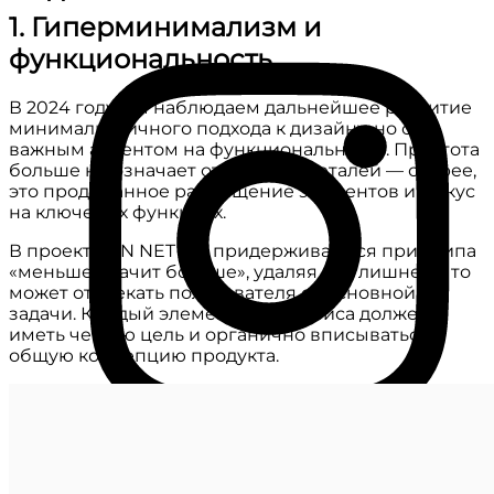
1. Гиперминимализм и
функциональность
В 2024 году мы наблюдаем дальнейшее развитие
минималистичного подхода к дизайну, но с
важным акцентом на функциональность. Простота
больше не означает отсутствие деталей — скорее,
это продуманное размещение элементов и фокус
на ключевых функциях.
В проектах IN NET мы придерживаемся принципа
«меньше значит больше», удаляя все лишнее, что
может отвлекать пользователя от основной
задачи. Каждый элемент интерфейса должен
иметь четкую цель и органично вписываться в
общую концепцию продукта.