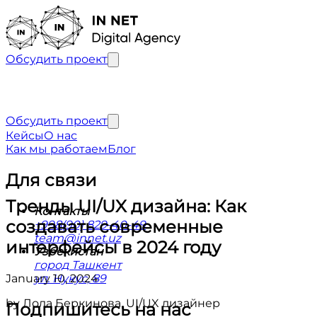
Обсудить проект
Обсудить проект
Кейсы
О нас
Как мы работаем
Блог
Для связи
Тренды UI/UX дизайна: Как
Контакты
создавать современные
+998(90) 829-40-49
team@innet.uz
интерфейсы в 2024 году
Узбекистан
город Ташкент
January 10, 2024
ул. Нукус, 89
by
Лола Беркинова
,
UI/UX дизайнер
Подпишитесь на нас