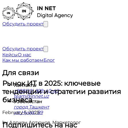
Обсудить проект
Обсудить проект
Кейсы
О нас
Как мы работаем
Блог
Для связи
Рынок ИТ в 2025: ключевые
Контакты
тенденции и стратегии развития
+998(90) 829-40-49
team@innet.uz
бизнеса
Узбекистан
город Ташкент
February 5, 2025
ул. Нукус, 89
by
Адриан Артюнов
,
Маркетолог
Подпишитесь на нас