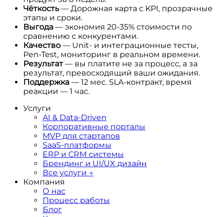
Чёткость
— Дорожная карта с KPI, прозрачные
этапы и сроки.
Выгода
— экономия 20-35% стоимости по
сравнению с конкурентами.
Качество
— Unit‑ и интеграционные тесты,
Pen‑Test, мониторинг в реальном времени.
Результат
— вы платите не за процесс, а за
результат, превосходящий ваши ожидания.
Поддержка
— 12 мес. SLA‑контракт, время
реакции — 1 час.
Услуги
AI & Data‑Driven
Корпоративные порталы
MVP для стартапов
SaaS-платформы
ERP и CRM системы
Брендинг и UI/UX дизайн
Все услуги
→
Компания
О нас
Процесс работы
Блог