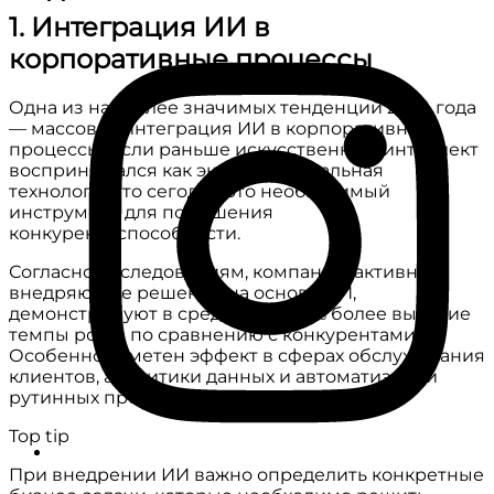
1. Интеграция ИИ в
корпоративные процессы
Одна из наиболее значимых тенденций 2024 года
— массовая интеграция ИИ в корпоративные
процессы. Если раньше искусственный интеллект
воспринимался как экспериментальная
технология, то сегодня это необходимый
инструмент для повышения
конкурентоспособности.
Согласно исследованиям, компании, активно
внедряющие решения на основе ИИ,
демонстрируют в среднем на 30% более высокие
темпы роста по сравнению с конкурентами.
Особенно заметен эффект в сферах обслуживания
клиентов, аналитики данных и автоматизации
рутинных процессов.
Top tip
При внедрении ИИ важно определить конкретные