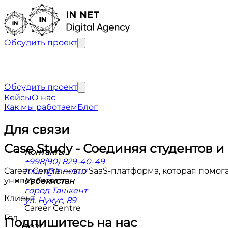
Обсудить проект
Обсудить проект
Кейсы
О нас
Как мы работаем
Блог
Для связи
Case Study
-
Соединяя студентов и
Контакты
+998(90) 829-40-49
Career Centre — это SaaS-платформа, которая помо
team@innet.uz
университетов.
Узбекистан
город Ташкент
Клиент
ул. Нукус, 89
Career Centre
Год
Подпишитесь на нас
2024